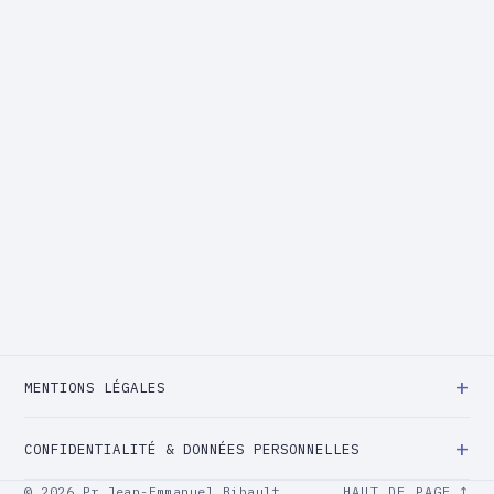
Service d'oncologie radiothérapie
MENTIONS LÉGALES
CONFIDENTIALITÉ & DONNÉES PERSONNELLES
©
2026
Pr Jean-Emmanuel Bibault
HAUT DE PAGE ↑