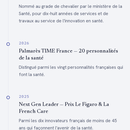
Patients
Radiat Oncol Biol Phys · 2014
JE —
Semin Radiat Oncol · 2022
Evaluation of the Theoretical Teaching of
Nommé au grade de chevalier par le ministère de la
Postgraduate Radiation Oncology Medical
Bibault JE, Mirabel X, Lacornerie T, et al. —
Santé, pour dix-huit années de services et de
PLoS One · 2015
Residents in France
Labeling for Big Data in radiation oncology: The
travaux au service de l'innovation en santé.
Radiation Oncology Structures ontology
Faivre JC, Bibault JE, Leroy T, et al. —
J
Stereotactic body radiation therapy for
Cancer Educ · 2018
Bibault JE, Zapletal E, Rance B, Giraud P,
hepatocellular carcinoma: prognostic factors of
Burgun A —
PLoS One · 2018
local control, overall survival, and toxicity
2026
Choosing a career in oncology: results of a
nationwide cross-sectional study
Big Data and machine learning in radiation
Bibault JE, Dewas S, Vautravers-Dewas C, et al.
Palmarès TIME France — 20 personnalités
—
PLoS One · 2013
oncology: state of the art and future prospects
de la santé
Faivre JC, Bibault JE, Bellesoeur A, et al. —
BMC Med Educ · 2018
Bibault JE, Giraud P, Burgun A —
Cancer Lett ·
Distingué parmi les vingt personnalités françaises qui
2016
font la santé.
2025
Next Gen Leader — Prix Le Figaro & La
French Care
Parmi les dix innovateurs français de moins de 45
ans qui façonnent l'avenir de la santé.