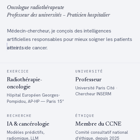
Oncologue radiothérapeute
Professeur des universités – Praticien hospitalier
Médecin-chercheur, je conçois des intelligences
artificielles responsables pour mieux soigner les patients
atteints de cancer.
DÉFILER
EXERCICE
UNIVERSITÉ
Radiothérapie-
Professeur
oncologie
Université Paris Cité ·
Chercheur INSERM
Hôpital Européen Georges-
e
Pompidou, AP-HP — Paris 15
RECHERCHE
ÉTHIQUE
IA & cancérologie
Membre du CCNE
Modèles prédictifs,
Comité consultatif national
radiomique, LLM
d'éthique, depuis 2025